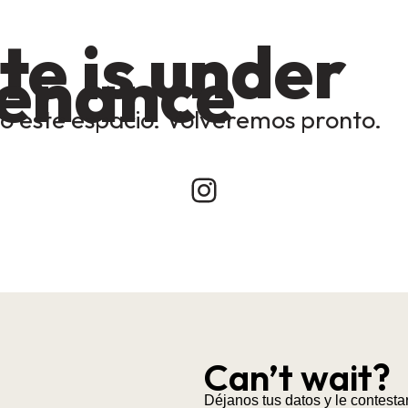
te is under
enance
 este espacio. Volveremos pronto.
Instagram
Can’t wait?
Déjanos tus datos y le contesta